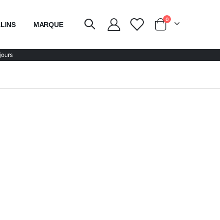
articles
0
LINS
MARQUE
Chariot
jours