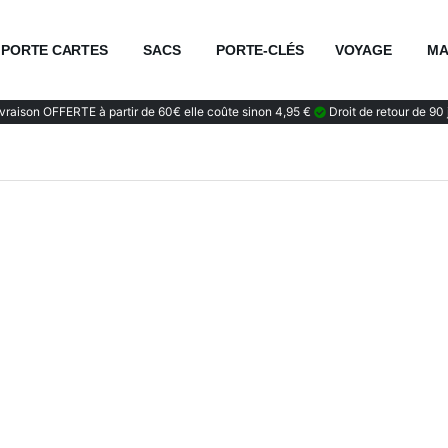
PORTE CARTES
SACS
PORTE-CLÉS
VOYAGE
MA
vraison OFFERTE à partir de 60€ elle coûte sinon 4,95 €
Droit de retour de 90 