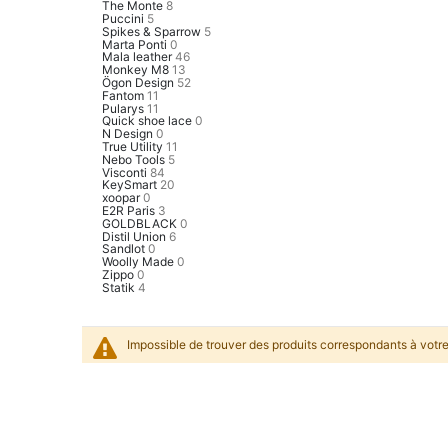
The Monte
8
Puccini
5
Spikes & Sparrow
5
Marta Ponti
0
Mala leather
46
Monkey M8
13
Ögon Design
52
Fantom
11
Pularys
11
Quick shoe lace
0
N Design
0
True Utility
11
Nebo Tools
5
Visconti
84
KeySmart
20
xoopar
0
E2R Paris
3
GOLDBLACK
0
Distil Union
6
Sandlot
0
Woolly Made
0
Zippo
0
Statik
4
Impossible de trouver des produits correspondants à votre