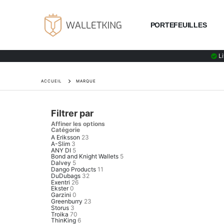
PORTEFEUILLES
Li
ACCUEIL
MARQUE
Filtrer par
Affiner les options
Catégorie
A Eriksson
23
A-Slim
3
ANY DI
5
Bond and Knight Wallets
5
Dalvey
5
Dango Products
11
DuDubags
32
Exentri
26
Ekster
0
Garzini
0
Greenburry
23
Storus
3
Troika
70
ThinKing
6