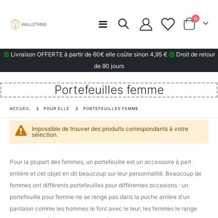
articles
0
Basculer
Chariot
la
navigation
Livraison OFFERTE à partir de 60€ elle coûte sinon 4,95 €
Droit de retour
de 90 jours
Portefeuilles femme
ACCUEIL
POUR ELLE
PORTEFEUILLES FEMME
Impossible de trouver des produits correspondants à votre
sélection.
Pour la plupart des femmes, un portefeuille est un accessoire à part
entière et cet objet en dit beaucoup sur leur personnalité. Beaucoup de
femmes ont différents portefeuilles pour différentes occasions : un
portefeuille pour femme ne se range pas dans la poche arrière d'un
pantalon comme les hommes le font avec le leur; les femmes le range