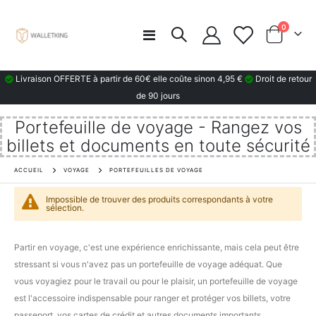
articles
0
Basculer
Chariot
la
navigation
Livraison OFFERTE à partir de 60€ elle coûte sinon 4,95 €
Droit de retour
de 90 jours
Portefeuille de voyage - Rangez vos
billets et documents en toute sécurité
ACCUEIL
VOYAGE
PORTEFEUILLES DE VOYAGE
Impossible de trouver des produits correspondants à votre
sélection.
Partir en voyage, c'est une expérience enrichissante, mais cela peut être
stressant si vous n'avez pas un portefeuille de voyage adéquat. Que
vous voyagiez pour le travail ou pour le plaisir, un portefeuille de voyage
est l'accessoire indispensable pour ranger et protéger vos billets, votre
passeport, vos cartes de crédit et autres documents importants.