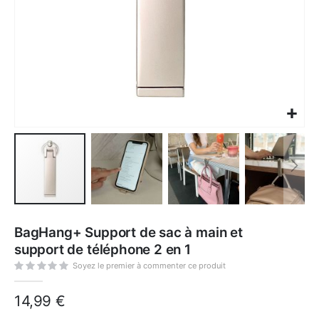
Skip
to
BagHang+ Support de sac à main et
the
beginning
support de téléphone 2 en 1
of
the
images
Soyez le premier à commenter ce produit
gallery
14,99 €