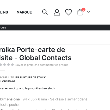
articles
0
LINS
MARQUE
Chariot
jours
roika Porte-carte de
isite - Global Contacts
Soyez le premier à commenter ce produit
PONIBILITÉ:
EN RUPTURE DE STOCK
U
CDC15-02
venez-moi quand le produit est en stock
Dimensions
: 94 x 65 x 6 mm - Se glisse aisément dans
toute poche.