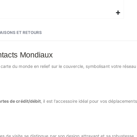
RAISONS ET RETOURS
ontacts Mondiaux
 carte du monde en relief sur le couvercle, symbolisant votre réseau
artes de crédit/débit
, il est l'accessoire idéal pour vos déplacemen
es de visite se distingue par son design attrayant et sa robustesse, f