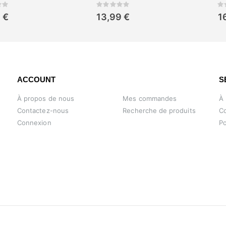
ing:
Rating:
0%
0%
 €
13,99 €
1
ACCOUNT
S
À propos de nous
Mes commandes
À
Contactez-nous
Recherche de produits
Co
Connexion
Po