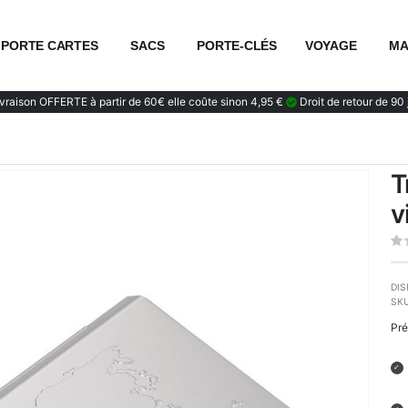
PORTE CARTES
SACS
PORTE-CLÉS
VOYAGE
MA
vraison OFFERTE à partir de 60€ elle coûte sinon 4,95 €
Droit de retour de 90 
T
v
DIS
SK
Pré