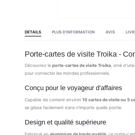
Skip
to
the
beginning
DETAILS
PLUS D’INFORMATION
AVIS
LIV
of
the
images
gallery
Porte-cartes de visite Troika - C
Découvrez le
porte-cartes de visite Troika
, orné d'une
pour connecter les mondes professionnels.
Conçu pour le voyageur d'affaires
Capable de contenir environ
10 cartes de visite ou 5 c
se glisse facilement dans n'importe quelle poche.
Design et qualité supérieure
Fabriqué en
aluminium de haute qualité
, ce porte-cart