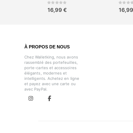
Rating:
Rat
0%
0%
16,99 €
16,99
À PROPOS DE NOUS
Chez Walletking, nous avons
rassemblé des portefeuilles,
porte-cartes et accessoires
élégants, modernes et
intelligents. Achetez en ligne
et payez avec une carte ou
avec PayPal.