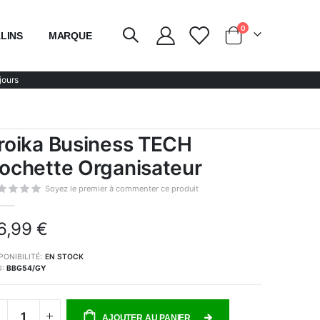
articles
0
LINS
MARQUE
Chariot
jours
roika Business TECH
ochette Organisateur
Soyez le premier à commenter ce produit
6,99 €
PONIBILITÉ:
EN STOCK
U
BBG54/GY
AJOUTER AU PANIER