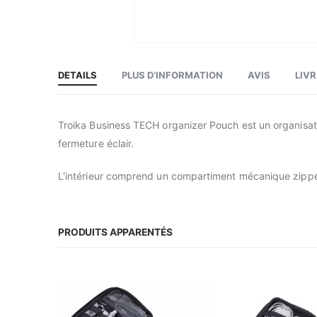
Skip
to
the
beginning
DETAILS
PLUS D’INFORMATION
AVIS
LIV
of
the
images
gallery
Troika Business TECH organizer Pouch est un organisate
fermeture éclair.
L'intérieur comprend un compartiment mécanique zippé,
PRODUITS APPARENTÉS