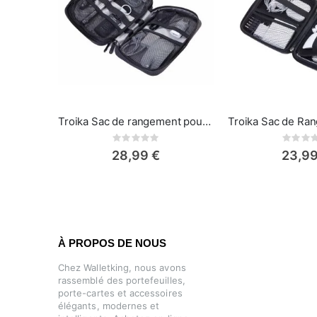
Troika Sac de rangement pour accessoires électroniques Gris
Rating:
Rat
0%
0%
28,99 €
23,99
À PROPOS DE NOUS
Chez Walletking, nous avons
rassemblé des portefeuilles,
porte-cartes et accessoires
élégants, modernes et