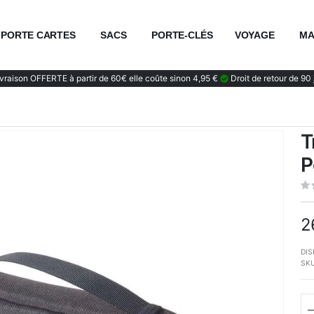
PORTE CARTES
SACS
PORTE-CLÉS
VOYAGE
MA
vraison OFFERTE à partir de 60€ elle coûte sinon 4,95 €
Droit de retour de 90 
T
P
2
DIS
SK