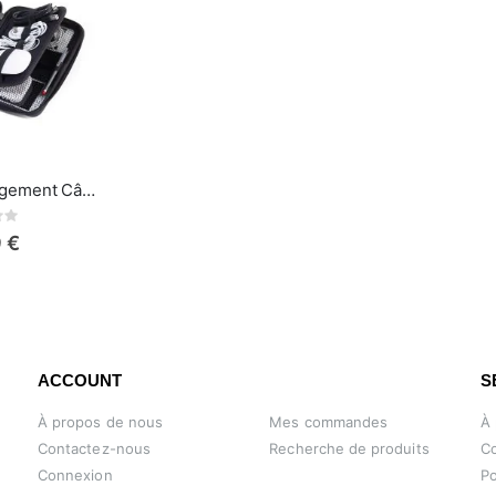
Troika Sac de Rangement Câbles Organisateur Électroniques Rembourré Housse d’Accessoires pour Chargeur, Câbles Noir
ing:
 €
ACCOUNT
S
À propos de nous
Mes commandes
À
Contactez-nous
Recherche de produits
Co
Connexion
Po