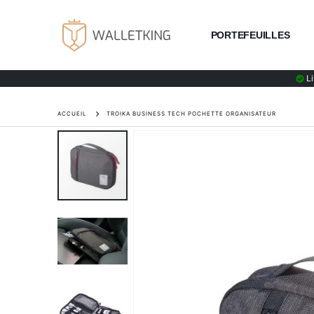
PORTEFEUILLES
Li
ACCUEIL
TROIKA BUSINESS TECH POCHETTE ORGANISATEUR
Skip
to
the
end
of
the
images
gallery