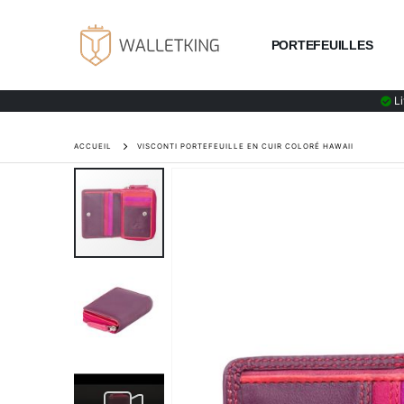
PORTEFEUILLES
Li
ACCUEIL
VISCONTI PORTEFEUILLE EN CUIR COLORÉ HAWAII
Skip
to
the
end
of
the
images
gallery