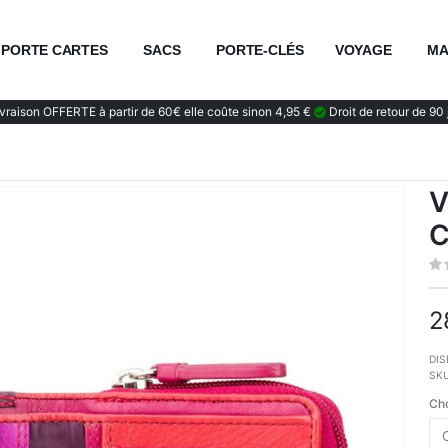
PORTE CARTES
SACS
PORTE-CLÉS
VOYAGE
MA
vraison OFFERTE à partir de 60€ elle coûte sinon 4,95 €
Droit de retour de 90 
V
C
2
DIS
SK
Cho