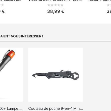
ing:
Rating:
0%
0%
 €
38,99 €
3
IENT VOUS INTÉRESSER !
NEBO Inspector 500+ Lampe stylo & lampe d'inspection
Couteau de poche 9-en-1 Mini-outil et jeton pour chariot de supermarché