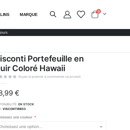
articles
0
LINS
MARQUE
Chariot
jours
isconti Portefeuille en
uir Coloré Hawaii
Soyez le premier à commenter ce produit
8,99 €
PONIBILITÉ:
EN STOCK
U
VISCONTIRB53
isissez une couleur