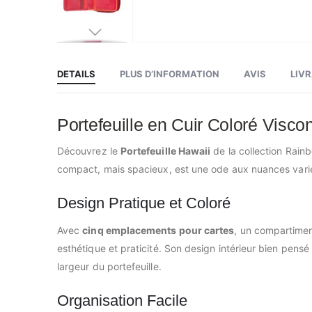
Skip
to
the
beginning
DETAILS
PLUS D’INFORMATION
AVIS
LIV
of
the
images
gallery
Portefeuille en Cuir Coloré Visco
Découvrez le
Portefeuille Hawaii
de la collection Rainb
compact, mais spacieux, est une ode aux nuances variée
Design Pratique et Coloré
Avec
cinq emplacements pour cartes
, un compartiment
esthétique et praticité. Son design intérieur bien pensé
largeur du portefeuille.
Organisation Facile