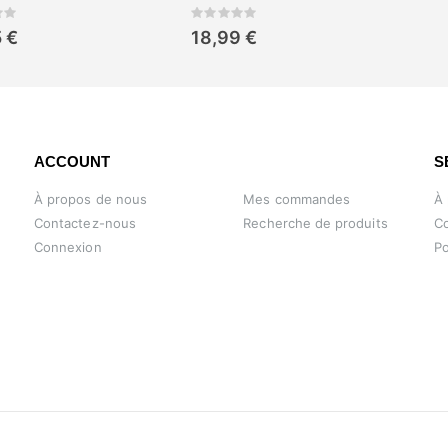
ing:
Rating:
0%
 €
18,99 €
ACCOUNT
S
À propos de nous
Mes commandes
À
Contactez-nous
Recherche de produits
Co
Connexion
Po