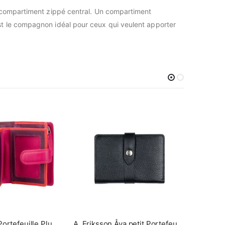
n compartiment zippé central. Un compartiment
 est le compagnon idéal pour ceux qui veulent apporter
Visconti Bali Portefeuille Plum Multi
A. Eriksson Åva petit Portefeuille RFID pour femme