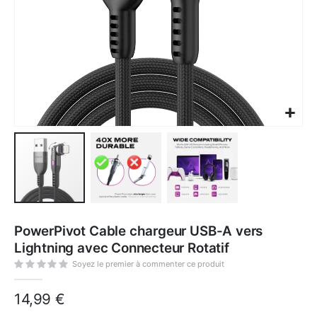
Skip
to
PowerPivot Cable chargeur USB-A vers
the
beginning
Lightning avec Connecteur Rotatif
of
the
images
Soyez le premier à commenter ce produit
gallery
14,99 €